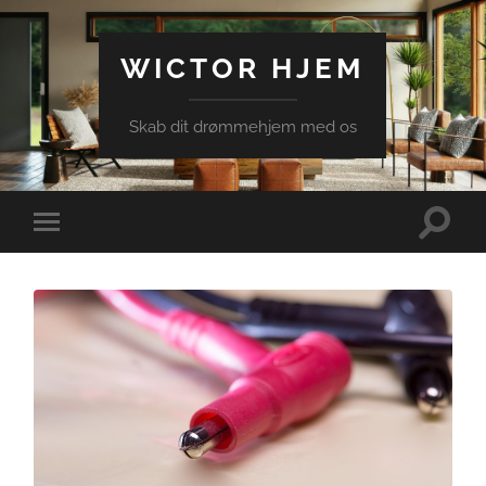
WICTOR HJEM
Skab dit drømmehjem med os
Toggle
Toggle
search
mobile
field
menu