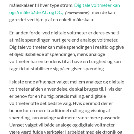
måleskalaer til hver type strøm.
Digitale voltmeter kan
også måle både AC og DC,
men de kan
gøre det ved hjælp af en enkelt måleskala.
En anden fordel ved digitale voltmeter er deres evne til
at måle spændingen hurtigere end analoge voltmeter.
Digitale voltmeter kan måle spændingen i realtid og give
et øjebliksbillede af spændingen, mens analoge
voltmeter har en tendens til at have en træghed og kan
tage tid at stabilisere sig på en given spænding.
I sidste ende afhænger valget mellem analoge og digitale
voltmeter af den anvendelse, de skal bruges til. Hvis der
er behov for en hurtig, præcis måling, er digitale
voltmeter ofte det bedste valg. Hvis derimod der er
behov for en mere traditionel måling og visning af
spænding, kan analoge voltmeter være mere passende.
Uanset valget vil både analoge og digitale voltmeter
være værdifulde værktøjer i arbejdet med elektronik og