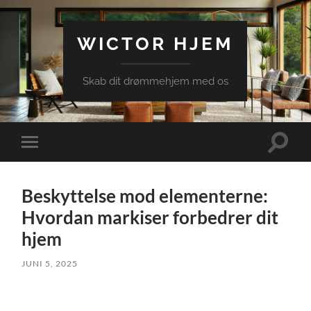
WICTOR HJEM
Skab dit drømmehjem med os
Toggle
Toggle
search
mobile
field
menu
Beskyttelse mod elementerne:
Hvordan markiser forbedrer dit
hjem
JUNI 5, 2025