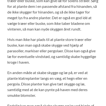
træer eller buske, som kan give læ for solens stråler. Sørg
for at plante dem i en passende afstand fra hinanden, så
de ikke skygger for hinanden, og så de ikke tager for
meget lys fra andre planter. Det er også en god idé at
vælge træer eller buske, som ikke taber bladene om
vinteren, så man kan nyde skyggen året rundt.
Hvis man ikke har plads til at plante store træer eller
buske, kan man også skabe skygge ved hjælp af
parasoller, markiser eller pergolaer. Disse kan også give
læ for eventuelle vindstød, og samtidig skabe hyggelige
kroge i haven.
En anden måde at skabe skygge og læ på, er ved at
plante klatreplanter langs en væg, et hegn eller en
pergola. Disse planter kan give tæt skygge og læ,
samtidig med at de kan pynte på haven med deres
smukke blomster.
Endelig kan man også skabe skygge og læ ved hjælp af