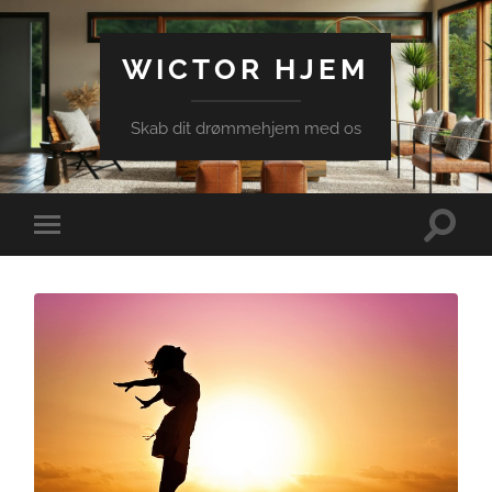
WICTOR HJEM
Skab dit drømmehjem med os
Toggle
Toggle
search
mobile
field
menu