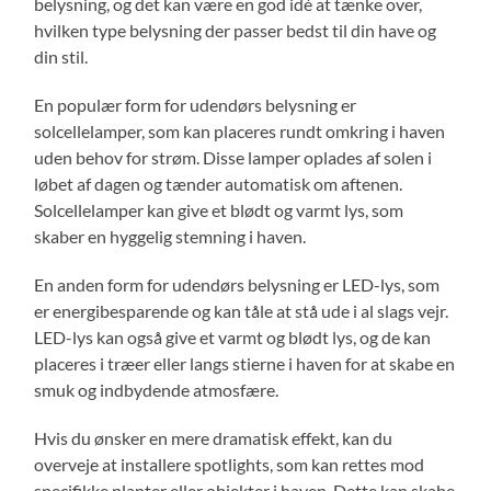
belysning, og det kan være en god idé at tænke over,
hvilken type belysning der passer bedst til din have og
din stil.
En populær form for udendørs belysning er
solcellelamper, som kan placeres rundt omkring i haven
uden behov for strøm. Disse lamper oplades af solen i
løbet af dagen og tænder automatisk om aftenen.
Solcellelamper kan give et blødt og varmt lys, som
skaber en hyggelig stemning i haven.
En anden form for udendørs belysning er LED-lys, som
er energibesparende og kan tåle at stå ude i al slags vejr.
LED-lys kan også give et varmt og blødt lys, og de kan
placeres i træer eller langs stierne i haven for at skabe en
smuk og indbydende atmosfære.
Hvis du ønsker en mere dramatisk effekt, kan du
overveje at installere spotlights, som kan rettes mod
specifikke planter eller objekter i haven. Dette kan skabe