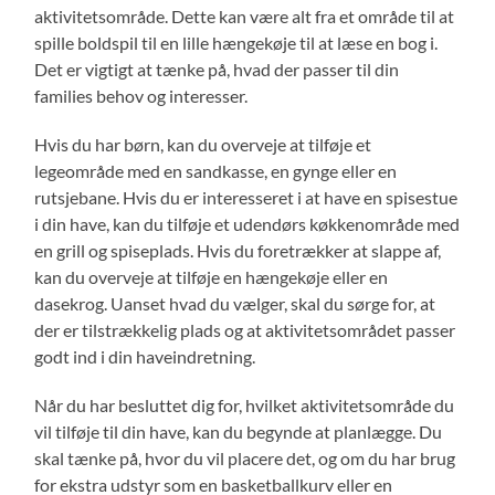
aktivitetsområde. Dette kan være alt fra et område til at
spille boldspil til en lille hængekøje til at læse en bog i.
Det er vigtigt at tænke på, hvad der passer til din
families behov og interesser.
Hvis du har børn, kan du overveje at tilføje et
legeområde med en sandkasse, en gynge eller en
rutsjebane. Hvis du er interesseret i at have en spisestue
i din have, kan du tilføje et udendørs køkkenområde med
en grill og spiseplads. Hvis du foretrækker at slappe af,
kan du overveje at tilføje en hængekøje eller en
dasekrog. Uanset hvad du vælger, skal du sørge for, at
der er tilstrækkelig plads og at aktivitetsområdet passer
godt ind i din haveindretning.
Når du har besluttet dig for, hvilket aktivitetsområde du
vil tilføje til din have, kan du begynde at planlægge. Du
skal tænke på, hvor du vil placere det, og om du har brug
for ekstra udstyr som en basketballkurv eller en