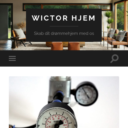
WICTOR HJEM
Skab dit drømmehjem med os
Toggle
Toggle
search
mobile
field
menu