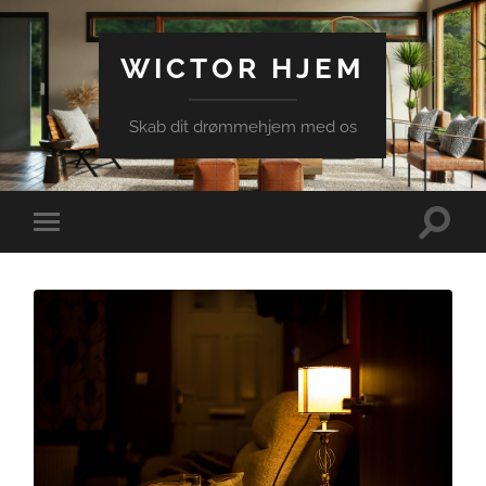
WICTOR HJEM
Skab dit drømmehjem med os
Toggle
Toggle
search
mobile
field
menu