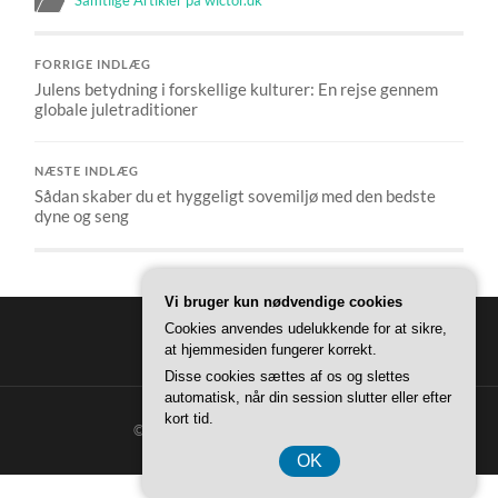
FORRIGE INDLÆG
Julens betydning i forskellige kulturer: En rejse gennem
globale juletraditioner
NÆSTE INDLÆG
Sådan skaber du et hyggeligt sovemiljø med den bedste
dyne og seng
Vi bruger kun nødvendige cookies
Cookies anvendes udelukkende for at sikre,
at hjemmesiden fungerer korrekt.
Disse cookies sættes af os og slettes
automatisk, når din session slutter eller efter
kort tid.
© 2026
WICTOR HJEM
—
OP ↑
OK
CVR DK 37407739