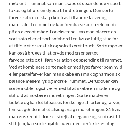
møbler til rummet kan man skabe et spændende visuelt
fokus og tilføre en dybde til indretningen. Den sorte
farve skaber en skarp kontrast til andre farver og
materialer i rummet og kan fremhæve andre elementer
på en elegant måde. For eksempel kan man placere en
sort sofa eller et sort sofabord i en lys og luftig stue for
at tilføje et dramatisk og sofistikeret touch. Sorte møbler
kan også bruges til at bryde med en ensartet
farvepalette og tilføre variation og spænding til rummet.
Ved at kombinere sorte møbler med lyse farver som hvid
eller pastelfarver kan man skabe en smuk og harmonisk
balance mellem lys og mørke i rummet. Derudover kan
sorte møbler også være med til at skabe en moderne og
stilfuld atmosfære i indretningen. Sorte møbler er
tidløse og kan let tilpasses forskellige stilarter og farver,
hvilket gør dem til et alsidigt valg i indretningen. Så hvis
man ønsker at tilføre et strejf af elegance og kontrast til
sit hjem, kan sorte møbler være den perfekte løsning.