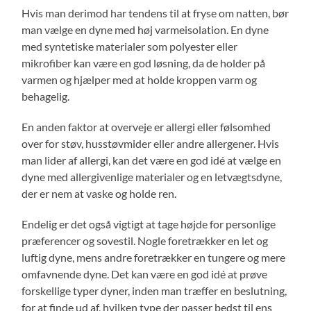
Hvis man derimod har tendens til at fryse om natten, bør
man vælge en dyne med høj varmeisolation. En dyne
med syntetiske materialer som polyester eller
mikrofiber kan være en god løsning, da de holder på
varmen og hjælper med at holde kroppen varm og
behagelig.
En anden faktor at overveje er allergi eller følsomhed
over for støv, husstøvmider eller andre allergener. Hvis
man lider af allergi, kan det være en god idé at vælge en
dyne med allergivenlige materialer og en letvægtsdyne,
der er nem at vaske og holde ren.
Endelig er det også vigtigt at tage højde for personlige
præferencer og sovestil. Nogle foretrækker en let og
luftig dyne, mens andre foretrækker en tungere og mere
omfavnende dyne. Det kan være en god idé at prøve
forskellige typer dyner, inden man træffer en beslutning,
for at finde ud af, hvilken type der passer bedst til ens