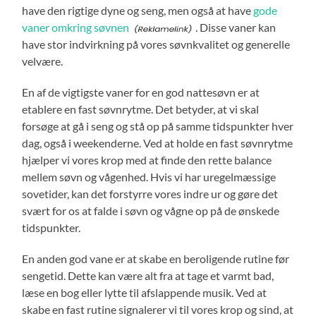
have den rigtige dyne og seng, men også at have
gode
vaner omkring søvnen
. Disse vaner kan
have stor indvirkning på vores søvnkvalitet og generelle
velvære.
En af de vigtigste vaner for en god nattesøvn er at
etablere en fast søvnrytme. Det betyder, at vi skal
forsøge at gå i seng og stå op på samme tidspunkter hver
dag, også i weekenderne. Ved at holde en fast søvnrytme
hjælper vi vores krop med at finde den rette balance
mellem søvn og vågenhed. Hvis vi har uregelmæssige
sovetider, kan det forstyrre vores indre ur og gøre det
svært for os at falde i søvn og vågne op på de ønskede
tidspunkter.
En anden god vane er at skabe en beroligende rutine før
sengetid. Dette kan være alt fra at tage et varmt bad,
læse en bog eller lytte til afslappende musik. Ved at
skabe en fast rutine signalerer vi til vores krop og sind, at