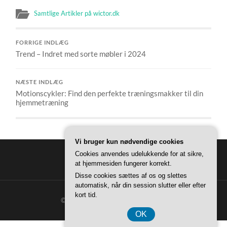
Samtlige Artikler på wictor.dk
FORRIGE INDLÆG
Trend – Indret med sorte møbler i 2024
NÆSTE INDLÆG
Motionscykler: Find den perfekte træningsmakker til din
hjemmetræning
Vi bruger kun nødvendige cookies
Cookies anvendes udelukkende for at sikre,
at hjemmesiden fungerer korrekt.
Disse cookies sættes af os og slettes
automatisk, når din session slutter eller efter
kort tid.
© 2026
WICTOR HJEM
—
OP ↑
OK
CVR DK 37407739