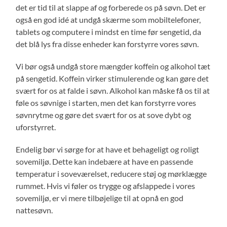
det er tid til at slappe af og forberede os på søvn. Det er
også en god idé at undgå skærme som mobiltelefoner,
tablets og computere i mindst en time før sengetid, da
det blå lys fra disse enheder kan forstyrre vores søvn.
Vi bør også undgå store mængder koffein og alkohol tæt
på sengetid. Koffein virker stimulerende og kan gøre det
svært for os at falde i søvn. Alkohol kan måske få os til at
føle os søvnige i starten, men det kan forstyrre vores
søvnrytme og gøre det svært for os at sove dybt og
uforstyrret.
Endelig bør vi sørge for at have et behageligt og roligt
sovemiljø. Dette kan indebære at have en passende
temperatur i soveværelset, reducere støj og mørklægge
rummet. Hvis vi føler os trygge og afslappede i vores
sovemiljø, er vi mere tilbøjelige til at opnå en god
nattesøvn.