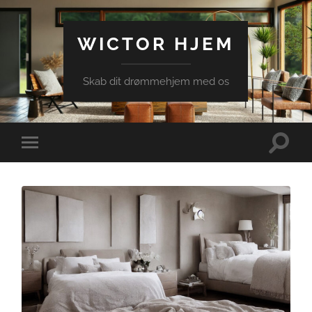
WICTOR HJEM
Skab dit drømmehjem med os
Toggle
Toggle
search
mobile
field
menu