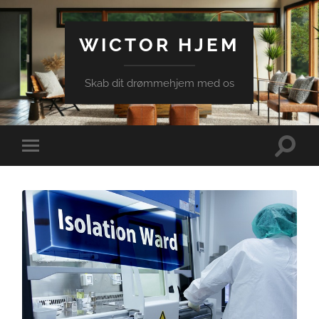
WICTOR HJEM
Skab dit drømmehjem med os
Toggle
Toggle
search
mobile
field
menu