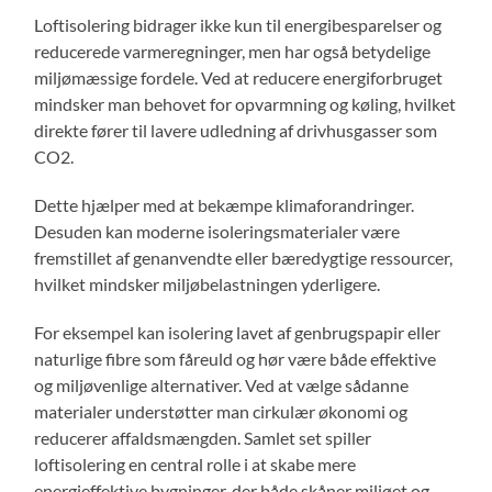
Loftisolering bidrager ikke kun til energibesparelser og
reducerede varmeregninger, men har også betydelige
miljømæssige fordele. Ved at reducere energiforbruget
mindsker man behovet for opvarmning og køling, hvilket
direkte fører til lavere udledning af drivhusgasser som
CO2.
Dette hjælper med at bekæmpe klimaforandringer.
Desuden kan moderne isoleringsmaterialer være
fremstillet af genanvendte eller bæredygtige ressourcer,
hvilket mindsker miljøbelastningen yderligere.
For eksempel kan isolering lavet af genbrugspapir eller
naturlige fibre som fåreuld og hør være både effektive
og miljøvenlige alternativer. Ved at vælge sådanne
materialer understøtter man cirkulær økonomi og
reducerer affaldsmængden. Samlet set spiller
loftisolering en central rolle i at skabe mere
energieffektive bygninger, der både skåner miljøet og