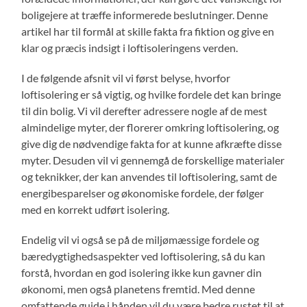
boligejere at træffe informerede beslutninger. Denne
artikel har til formål at skille fakta fra fiktion og give en
klar og præcis indsigt i loftisoleringens verden.
I de følgende afsnit vil vi først belyse, hvorfor
loftisolering er så vigtig, og hvilke fordele det kan bringe
til din bolig. Vi vil derefter adressere nogle af de mest
almindelige myter, der florerer omkring loftisolering, og
give dig de nødvendige fakta for at kunne afkræfte disse
myter. Desuden vil vi gennemgå de forskellige materialer
og teknikker, der kan anvendes til loftisolering, samt de
energibesparelser og økonomiske fordele, der følger
med en korrekt udført isolering.
Endelig vil vi også se på de miljømæssige fordele og
bæredygtighedsaspekter ved loftisolering, så du kan
forstå, hvordan en god isolering ikke kun gavner din
økonomi, men også planetens fremtid. Med denne
omfattende guide i hånden vil du være bedre rustet til at