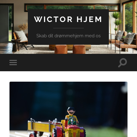
WICTOR HJEM
Skab dit drømmehjem med os
Toggle
Toggle
search
mobile
field
menu