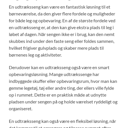
En udtræksseng kan være en fantastisk løsning til et
børneværelse, da den giver flere fordele og muligheder
for både leg og opbevaring. En af de største fordele ved
en udtræksseng er, at den kan give ekstra plads til leg i
løbet af dagen. Når sengen ikke er i brug, kan den nemt
skubbes ind under den faste seng eller foldes sammen,
hvilket frigiver gulvplads og skaber mere plads til
børnenes leg og aktiviteter.
Derudover kan en udtræksseng også være en smart
opbevaringsløsning. Mange udtrækssenge har
indbyggede skuffer eller opbevaringsrum, hvor man kan
gemme legetøj, tøj eller andre ting, der ellers ville fylde
op i rummet. Dette er en praktisk måde at udnytte
pladsen under sengen på og holde værelset ryddeligt og
organiseret.
En udtræksseng kan også være en fleksibel løsning, når
det kommer til at arrangere og tilpasse rummet efter