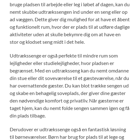
bruge pladsen til arbejde eller leg i løbet af dagen, kan du
nemt skubbe udtrækssengen ind under en seng eller op
ad væggen. Dette giver dig mulighed for at have et åbent
og funktionelt rum, hvor der er plads til at udføre daglige
aktiviteter uden at skulle bekymre dig om at have en
stor og klodset seng midt i det hele.
Udtrækssenge er også perfekte til mindre rum som
lejligheder eller studielejligheder, hvor pladsen er
begrænset. Med en udtræksseng kan du nemt omdanne
din stue eller dit soveværelse til et gæsteværelse, når du
har overnattende gæster. Du kan blot trække sengen ud
og skabe en behagelig soveplads, der giver dine gæster
den nødvendige komfort og privatliv. Når gæsterne er
taget hjem, kan du nemt folde sengen sammen igen og få
din plads tilbage.
Derudover er udtrækssenge også en fantastisk løsning
til børneværelser. Børn har brug for plads til at lege og