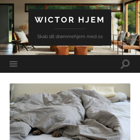
WICTOR HJEM
Skab dit drømmehjem med os
Toggle
Toggle
search
mobile
field
menu