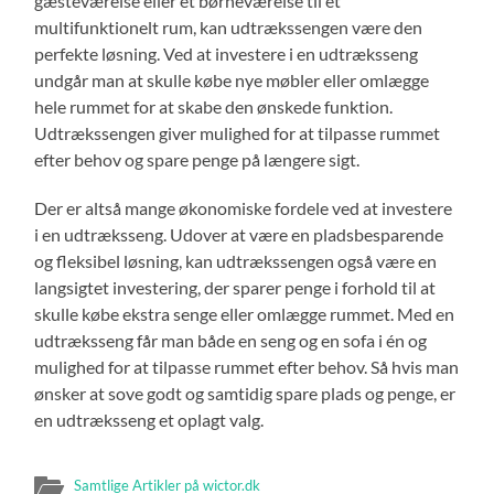
gæsteværelse eller et børneværelse til et
multifunktionelt rum, kan udtrækssengen være den
perfekte løsning. Ved at investere i en udtræksseng
undgår man at skulle købe nye møbler eller omlægge
hele rummet for at skabe den ønskede funktion.
Udtrækssengen giver mulighed for at tilpasse rummet
efter behov og spare penge på længere sigt.
Der er altså mange økonomiske fordele ved at investere
i en udtræksseng. Udover at være en pladsbesparende
og fleksibel løsning, kan udtrækssengen også være en
langsigtet investering, der sparer penge i forhold til at
skulle købe ekstra senge eller omlægge rummet. Med en
udtræksseng får man både en seng og en sofa i én og
mulighed for at tilpasse rummet efter behov. Så hvis man
ønsker at sove godt og samtidig spare plads og penge, er
en udtræksseng et oplagt valg.
Samtlige Artikler på wictor.dk