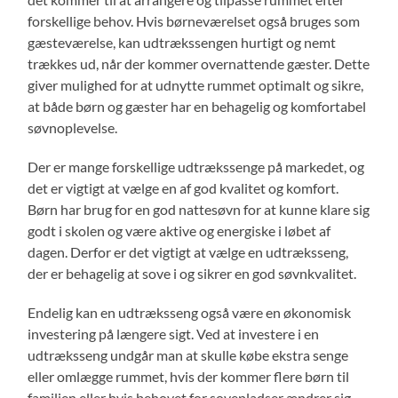
forskellige behov. Hvis børneværelset også bruges som
gæsteværelse, kan udtrækssengen hurtigt og nemt
trækkes ud, når der kommer overnattende gæster. Dette
giver mulighed for at udnytte rummet optimalt og sikre,
at både børn og gæster har en behagelig og komfortabel
søvnoplevelse.
Der er mange forskellige udtrækssenge på markedet, og
det er vigtigt at vælge en af god kvalitet og komfort.
Børn har brug for en god nattesøvn for at kunne klare sig
godt i skolen og være aktive og energiske i løbet af
dagen. Derfor er det vigtigt at vælge en udtræksseng,
der er behagelig at sove i og sikrer en god søvnkvalitet.
Endelig kan en udtræksseng også være en økonomisk
investering på længere sigt. Ved at investere i en
udtræksseng undgår man at skulle købe ekstra senge
eller omlægge rummet, hvis der kommer flere børn til
familien eller hvis behovet for sovepladser ændrer sig.