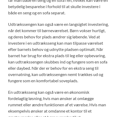
får man både en seng og en sofa i én, hvilket kan være en
betydelig besparelse i forhold til at skulle investere i
både en seng og en sofa separat.
Udtrækssengen kan også være en langsigtet investering,
når det kommer til børneværelset. Børn vokser hurtigt,
og deres behov for plads ændrer sig løbende. Ved at
investere i en udtræksseng kan man tilpasse værelset
efter barnets behov og udnytte pladsen optimalt. Når
barnet har brug for ekstra plads til leg eller opbevaring,
kan udtrækssengen skubbes ind og fungere som en sofa
eller daybed. Når der er behov for en ekstra seng til
overnatning, kan udtrækssengen nemt trækkes ud og
fungere som en komfortabel soveplads.
En udtræksseng kan også være en økonomisk
fordelagtig løsning, hvis man ønsker at omlægge
rummet eller ændre funktionen af et værelse. Hvis man
eksempelvis ønsker at omdanne et kontor til et