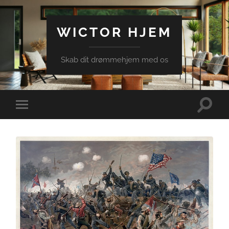
WICTOR HJEM
Skab dit drømmehjem med os
Toggle
Toggle
search
mobile
field
menu