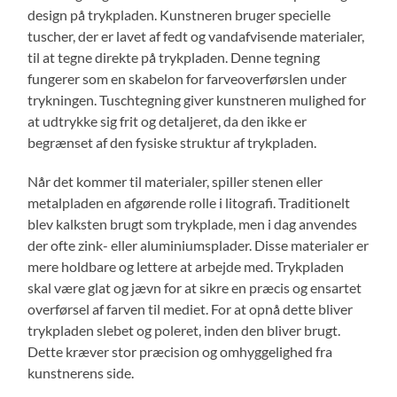
design på trykpladen. Kunstneren bruger specielle
tuscher, der er lavet af fedt og vandafvisende materialer,
til at tegne direkte på trykpladen. Denne tegning
fungerer som en skabelon for farveoverførslen under
trykningen. Tuschtegning giver kunstneren mulighed for
at udtrykke sig frit og detaljeret, da den ikke er
begrænset af den fysiske struktur af trykpladen.
Når det kommer til materialer, spiller stenen eller
metalpladen en afgørende rolle i litografi. Traditionelt
blev kalksten brugt som trykplade, men i dag anvendes
der ofte zink- eller aluminiumsplader. Disse materialer er
mere holdbare og lettere at arbejde med. Trykpladen
skal være glat og jævn for at sikre en præcis og ensartet
overførsel af farven til mediet. For at opnå dette bliver
trykpladen slebet og poleret, inden den bliver brugt.
Dette kræver stor præcision og omhyggelighed fra
kunstnerens side.