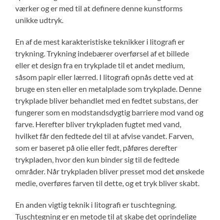
værker og er med til at definere denne kunstforms
unikke udtryk.
En af de mest karakteristiske teknikker i litografi er
trykning. Trykning indebærer overførsel af et billede
eller et design fra en trykplade til et andet medium,
såsom papir eller lærred. I litografi opnås dette ved at
bruge en sten eller en metalplade som trykplade. Denne
trykplade bliver behandlet med en fedtet substans, der
fungerer som en modstandsdygtig barriere mod vand og
farve. Herefter bliver trykpladen fugtet med vand,
hvilket får den fedtede del til at afvise vandet. Farven,
som er baseret på olie eller fedt, påføres derefter
trykpladen, hvor den kun binder sig til de fedtede
områder. Når trykpladen bliver presset mod det ønskede
medie, overføres farven til dette, og et tryk bliver skabt.
En anden vigtig teknik i litografi er tuschtegning.
Tuschtegning er en metode til at skabe det oprindelige