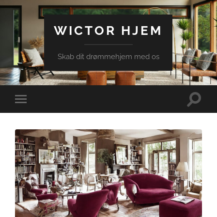
WICTOR HJEM
Skab dit drømmehjem med os
Toggle
Toggle
search
mobile
field
menu