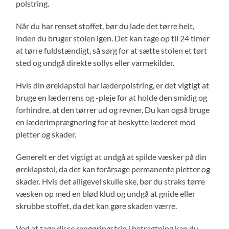
polstring.
Når du har renset stoffet, bør du lade det tørre helt,
inden du bruger stolen igen. Det kan tage op til 24 timer
at tørre fuldstændigt, så sørg for at sætte stolen et tørt
sted og undgå direkte sollys eller varmekilder.
Hvis din øreklapstol har læderpolstring, er det vigtigt at
bruge en læderrens og -pleje for at holde den smidig og
forhindre, at den tørrer ud og revner. Du kan også bruge
en læderimprægnering for at beskytte læderet mod
pletter og skader.
Generelt er det vigtigt at undgå at spilde væsker på din
øreklapstol, da det kan forårsage permanente pletter og
skader. Hvis det alligevel skulle ske, bør du straks tørre
væsken op med en blød klud og undgå at gnide eller
skrubbe stoffet, da det kan gøre skaden værre.
Ved at tage disse rengøringstrin i betragtning kan du