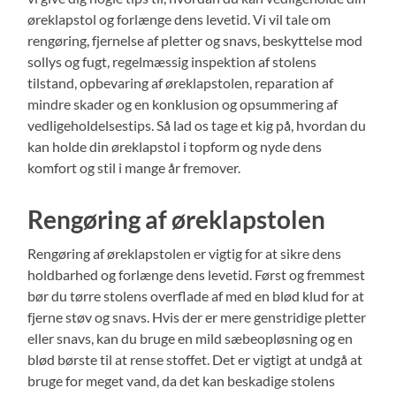
øreklapstol og forlænge dens levetid. Vi vil tale om
rengøring, fjernelse af pletter og snavs, beskyttelse mod
sollys og fugt, regelmæssig inspektion af stolens
tilstand, opbevaring af øreklapstolen, reparation af
mindre skader og en konklusion og opsummering af
vedligeholdelsestips. Så lad os tage et kig på, hvordan du
kan holde din øreklapstol i topform og nyde dens
komfort og stil i mange år fremover.
Rengøring af øreklapstolen
Rengøring af øreklapstolen er vigtig for at sikre dens
holdbarhed og forlænge dens levetid. Først og fremmest
bør du tørre stolens overflade af med en blød klud for at
fjerne støv og snavs. Hvis der er mere genstridige pletter
eller snavs, kan du bruge en mild sæbeopløsning og en
blød børste til at rense stoffet. Det er vigtigt at undgå at
bruge for meget vand, da det kan beskadige stolens