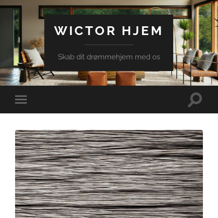
WICTOR HJEM
Skab dit drømmehjem med os
Toggle
Toggle
search
mobile
field
menu