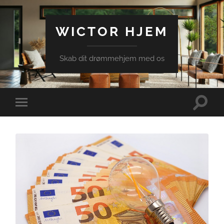
WICTOR HJEM
Skab dit drømmehjem med os
Toggle
Toggle
search
mobile
field
menu