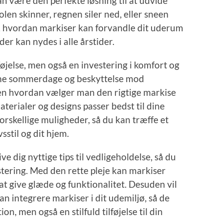
n være den perfekte løsning til at udvide
len skinner, regnen siler ned, eller sneen
ske, hvordan markiser kan forvandle dit uderum
der kan nydes i alle årstider.
føjelse, men også en investering i komfort og
rme sommerdage og beskyttelse mod
en hvordan vælger man den rigtige markise
materialer og designs passer bedst til dine
orskellige muligheder, så du kan træffe et
vsstil og dit hjem.
ve dig nyttige tips til vedligeholdelse, så du
stering. Med den rette pleje kan markiser
t give glæde og funktionalitet. Desuden vil
an integrere markiser i dit udemiljø, så de
ion, men også en stilfuld tilføjelse til din