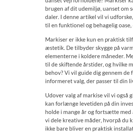
uanset vejrforholdene? Markiser ka
brugen af dit udemiljø, uanset om so
daler. I denne artikel vil vi udfor
til en funktionel og behagelig oase, 
Markiser er ikke kun en praktisk til
æstetik. De tilbyder skygge på va
elementerne i koldere måneder. M
til de skiftende årstider, og hvilke 
behov? Vi vil guide dig gennem de f
informeret valg, der passer til din li
Udover valg af markise vil vi også gi
kan forlænge levetiden på din inve
holde i mange år og fortsætte med a
vi dele kreative måder, hvorpå du k
ikke bare bliver en praktisk installat