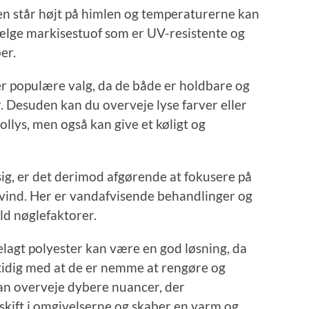
n står højt på himlen og temperaturerne kan
 vælge markisestuof som er UV-resistente og
er.
er populære valg, da de både er holdbare og
. Desuden kan du overveje lyse farver eller
ollys, men også kan give et køligt og
ig, er det derimod afgørende at fokusere på
 vind. Her er vandafvisende behandlinger og
ld nøglefaktorer.
agt polyester kan være en god løsning, da
tidig med at de er nemme at rengøre og
n overveje dybere nuancer, der
kift i omgivelserne og skaber en varm og