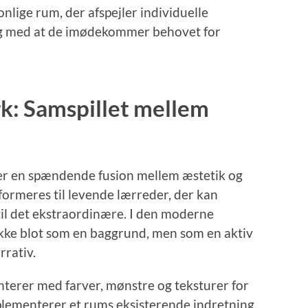
nlige rum, der afspejler individuelle
ig med at de imødekommer behovet for
k: Samspillet mellem
r en spændende fusion mellem æstetik og
formeres til levende lærreder, der kan
til det ekstraordinære. I den moderne
ikke blot som en baggrund, men som en aktiv
rrativ.
terer med farver, mønstre og teksturer for
mplementerer et rums eksisterende indretning,