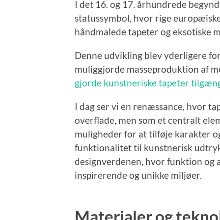
I det 16. og 17. århundrede begyndte
statussymbol, hvor rige europæis
håndmalede tapeter og eksotiske m
Denne udvikling blev yderligere for
muliggjorde masseproduktion af me
gjorde kunstneriske tapeter tilgæn
I dag ser vi en renæssance, hvor t
overflade, men som et centralt elem
muligheder for at tilføje karakter og
funktionalitet til kunstnerisk udtr
designverdenen, hvor funktion og æ
inspirerende og unikke miljøer.
Materialer og tekno