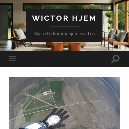
WICTOR HJEM
Skab dit drømmehjem med os
Toggle
Toggle
search
mobile
field
menu