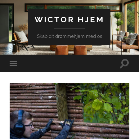
WICTOR HJEM
Skab dit drømmehjem med os
Toggle
Toggle
search
mobile
field
menu