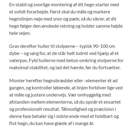
En stabil og snorlige montering af dit hegn starter med
et solidt forarbejde. Først skal du måle og markere
hegnslinjen nøje med snor og pæle, så du sikrer, at dit
hegn følger den ønskede retning og holder samme højde
hele vejen.
Grav derefter huller til stolperne – typisk 90-100 cm
dybe – og sørg for, at de står helt lodret ved hjælp af et
vaterpas. Fyld hullerne med beton omkring stolperne for
maksimal stabilitet, og lad det hærde, før du fortsætter.
Monter herefter hegnsbrædder eller -elementer ét ad
gangen, og kontroller løbende, at linjen forbliver lige ved
at måle og justere undervejs. Vær omhyggelig med
afstanden mellem elementerne, så du opnår et ensartet
og professionelt resultat. Tålmodighed og præcision i
denne fase betaler sig i sidste ende med et holdbart og
flot hegn, du kan have glæde af i mange år.