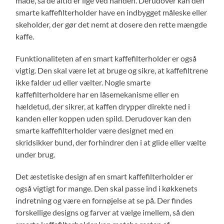
måde, så de altid er lige ved hånden. Derudover kan den
smarte kaffefilterholder have en indbygget måleske eller
skeholder, der gør det nemt at dosere den rette mængde
kaffe.
Funktionaliteten af en smart kaffefilterholder er også
vigtig. Den skal være let at bruge og sikre, at kaffefiltrene
ikke falder ud eller vælter. Nogle smarte
kaffefilterholdere har en låsemekanisme eller en
hældetud, der sikrer, at kaffen drypper direkte ned i
kanden eller koppen uden spild. Derudover kan den
smarte kaffefilterholder være designet med en
skridsikker bund, der forhindrer den i at glide eller vælte
under brug.
Det æstetiske design af en smart kaffefilterholder er
også vigtigt for mange. Den skal passe ind i køkkenets
indretning og være en fornøjelse at se på. Der findes
forskellige designs og farver at vælge imellem, så den