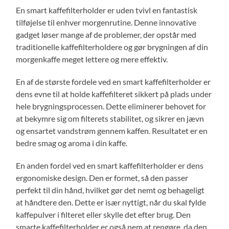
En smart kaffefilterholder er uden tvivl en fantastisk
tilføjelse til enhver morgenrutine. Denne innovative
gadget løser mange af de problemer, der opstår med
traditionelle kaffefilterholdere og gør brygningen af din
morgenkaffe meget lettere og mere effektiv.
En af de største fordele ved en smart kaffefilterholder er
dens evne til at holde kaffefilteret sikkert på plads under
hele brygningsprocessen. Dette eliminerer behovet for
at bekymre sig om filterets stabilitet, og sikrer en jævn
og ensartet vandstrøm gennem kaffen. Resultatet er en
bedre smag og aroma i din kaffe.
En anden fordel ved en smart kaffefilterholder er dens
ergonomiske design. Den er formet, så den passer
perfekt til din hånd, hvilket gør det nemt og behageligt
at håndtere den. Dette er især nyttigt, når du skal fylde
kaffepulver i filteret eller skylle det efter brug. Den
smarte kaffefilterholder er også nem at rengøre, da den