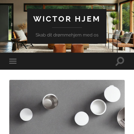
WICTOR HJEM
Skab dit drømmehjem med os
Toggle
Toggle
search
mobile
field
menu