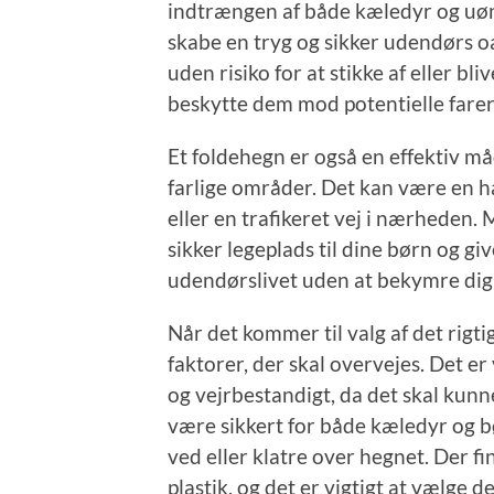
indtrængen af både kæledyr og uø
skabe en tryg og sikker udendørs oa
uden risiko for at stikke af eller bl
beskytte dem mod potentielle fare
Et foldehegn er også en effektiv må
farlige områder. Det kan være en ha
eller en trafikeret vej i nærheden.
sikker legeplads til dine børn og g
udendørslivet uden at bekymre dig
Når det kommer til valg af det rigtig
faktorer, der skal overvejes. Det er
og vejrbestandigt, da det skal kunn
være sikkert for både kæledyr og bø
ved eller klatre over hegnet. Der f
plastik, og det er vigtigt at vælge d