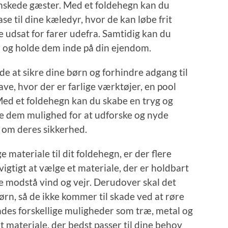
nskede gæster. Med et foldehegn kan du
se til dine kæledyr, hvor de kan løbe frit
ive udsat for farer udefra. Samtidig kan du
r og holde dem inde på din ejendom.
de at sikre dine børn og forhindre adgang til
ve, hvor der er farlige værktøjer, en pool
 Med et foldehegn kan du skabe en tryg og
ive dem mulighed for at udforske og nyde
 om deres sikkerhed.
e materiale til dit foldehegn, er der flere
 vigtigt at vælge et materiale, der er holdbart
e modstå vind og vejr. Derudover skal det
rn, så de ikke kommer til skade ved at røre
indes forskellige muligheder som træ, metal og
et materiale, der bedst passer til dine behov