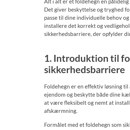
Alt i alt er et foldehegn en pålideli
Det giver beskyttelse og tryghed fo
passe til dine individuelle behov og 
installere det korrekt og vedligeho
sikkerhedsbarriere, der opfylder di
1. Introduktion til 
sikkerhedsbarriere
Foldehegn er en effektiv løsning ti
ejendom og beskytte både dine kæle
at være fleksibelt og nemt at instal
afskærmning.
Formålet med et foldehegn som sik