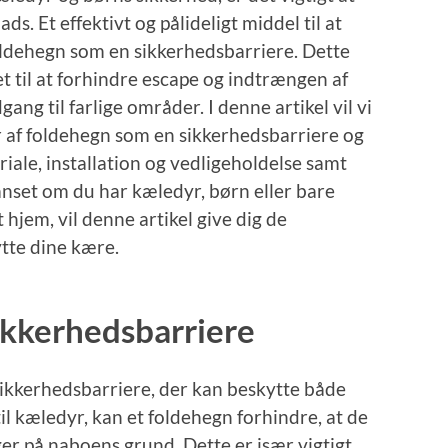
ds. Et effektivt og pålideligt middel til at
foldehegn som en sikkerhedsbarriere. Dette
et til at forhindre escape og indtrængen af
ng til farlige områder. I denne artikel vil vi
r af foldehegn som en sikkerhedsbarriere og
riale, installation og vedligeholdelse samt
Uanset om du har kæledyr, børn eller bare
 hjem, vil denne artikel give dig de
ytte dine kære.
ikkerhedsbarriere
sikkerhedsbarriere, der kan beskytte både
l kæledyr, kan et foldehegn forhindre, at de
er på naboens grund. Dette er især vigtigt