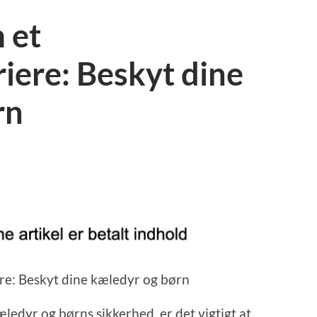
 et
iere: Beskyt dine
rn
re: Beskyt dine kæledyr og børn
æledyr og børns sikkerhed, er det vigtigt at