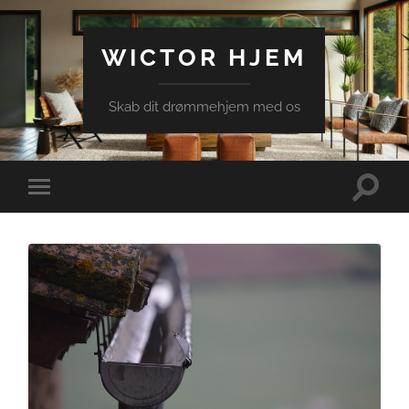
WICTOR HJEM
Skab dit drømmehjem med os
Toggle
Toggle
search
mobile
field
menu