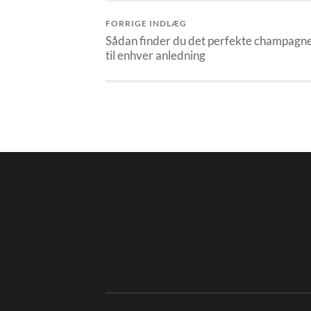
FORRIGE INDLÆG
Sådan finder du det perfekte champagn
til enhver anledning