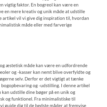
 en vigtig faktor. En bogreol kan være en
ave en mere kreativ og unik måde at udstille
artikel vil vi give dig inspiration til, hvordan
nimalistisk måde eller med farverige
iv og æstetisk måde kan være en udfordrende
oler og -kasser kan nemt blive overfyldte og
øgerne selv. Derfor er det vigtigt at tænke
bogopbevaring og -udstilling. I denne artikel
du kan udstille dine bøger på en unik og
k og funktionel. Fra minimalistiske til
 vi guide dig til de bedste måder at fremvise