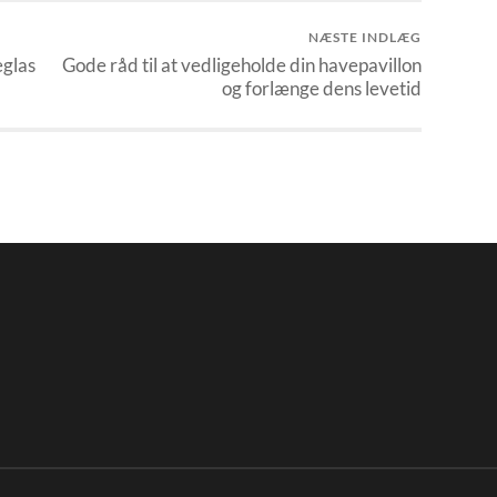
NÆSTE INDLÆG
eglas
Gode råd til at vedligeholde din havepavillon
og forlænge dens levetid