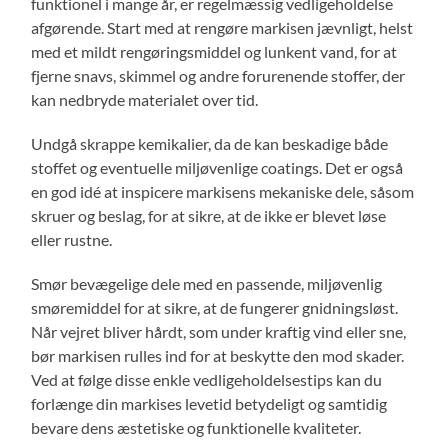
funktionel i mange år, er regelmæssig vedligeholdelse
afgørende. Start med at rengøre markisen jævnligt, helst
med et mildt rengøringsmiddel og lunkent vand, for at
fjerne snavs, skimmel og andre forurenende stoffer, der
kan nedbryde materialet over tid.
Undgå skrappe kemikalier, da de kan beskadige både
stoffet og eventuelle miljøvenlige coatings. Det er også
en god idé at inspicere markisens mekaniske dele, såsom
skruer og beslag, for at sikre, at de ikke er blevet løse
eller rustne.
Smør bevægelige dele med en passende, miljøvenlig
smøremiddel for at sikre, at de fungerer gnidningsløst.
Når vejret bliver hårdt, som under kraftig vind eller sne,
bør markisen rulles ind for at beskytte den mod skader.
Ved at følge disse enkle vedligeholdelsestips kan du
forlænge din markises levetid betydeligt og samtidig
bevare dens æstetiske og funktionelle kvaliteter.