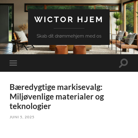
WICTOR HJEM
Skab dit drømmehjem med os
Toggle
Toggle
search
mobile
field
menu
Bæredygtige markisevalg:
Miljøvenlige materialer og
teknologier
JUNI 5, 2025