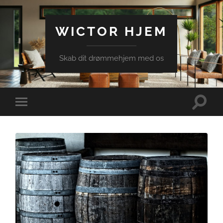
WICTOR HJEM
Skab dit drømmehjem med os
Toggle
Toggle
search
mobile
field
menu