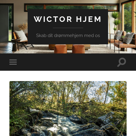
WICTOR HJEM
Skab dit drømmehjem med os
Toggle
Toggle
search
mobile
field
menu